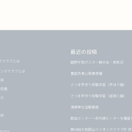
最近の投稿
ズクラブとは
国際平和ポスター展示会・表彰式
オンズクラブとは
豊臣秀長公銅像寄贈
挨拶
さつま芋作り体験学習（芋ほり編）
・役員
さつま芋作り体験学習（苗植え編）
紹介
清掃奉仕活動報告
挨拶
献血センターへ赤外線ヒーターを贈呈
第44回大和郡山ライオンズクラブ杯 
IVITY