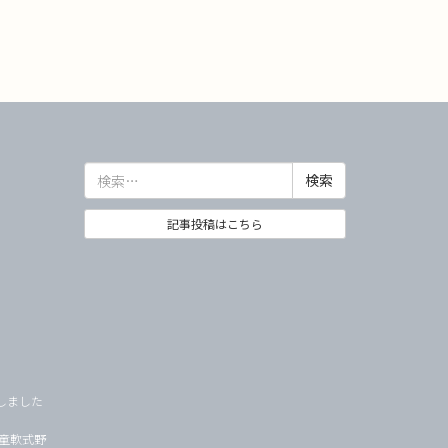
検
索:
記事投稿はこちら
しました
学童軟式野