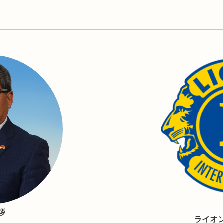
拶
ライオ