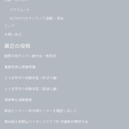
スケジュール
ACTIVITY(ボランティア活動)・例会
リンク
お問い合せ
最近の投稿
国際平和ポスター展示会・表彰式
豊臣秀長公銅像寄贈
さつま芋作り体験学習（芋ほり編）
さつま芋作り体験学習（苗植え編）
清掃奉仕活動報告
献血センターへ赤外線ヒーターを贈呈しました
第44回大和郡山ライオンズクラブ杯 学童軟式野球大会