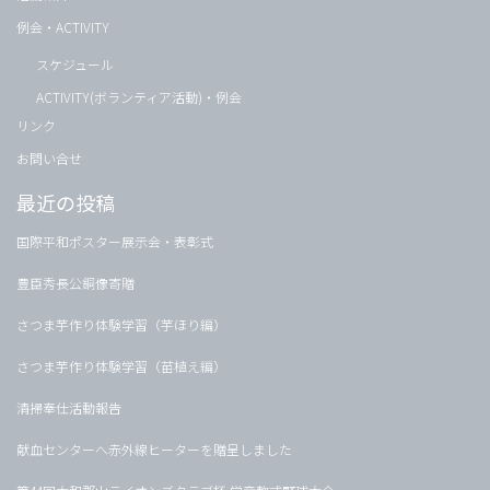
例会・ACTIVITY
スケジュール
ACTIVITY(ボランティア活動)・例会
リンク
お問い合せ
最近の投稿
国際平和ポスター展示会・表彰式
豊臣秀長公銅像寄贈
さつま芋作り体験学習（芋ほり編）
さつま芋作り体験学習（苗植え編）
清掃奉仕活動報告
献血センターへ赤外線ヒーターを贈呈しました