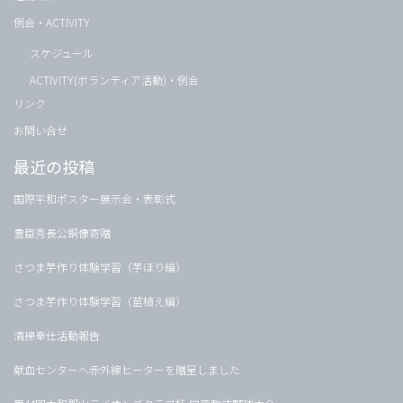
例会・ACTIVITY
スケジュール
ACTIVITY(ボランティア活動)・例会
リンク
お問い合せ
最近の投稿
国際平和ポスター展示会・表彰式
豊臣秀長公銅像寄贈
さつま芋作り体験学習（芋ほり編）
さつま芋作り体験学習（苗植え編）
清掃奉仕活動報告
献血センターへ赤外線ヒーターを贈呈しました