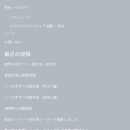
例会・ACTIVITY
スケジュール
ACTIVITY(ボランティア活動)・例会
リンク
お問い合せ
最近の投稿
国際平和ポスター展示会・表彰式
豊臣秀長公銅像寄贈
さつま芋作り体験学習（芋ほり編）
さつま芋作り体験学習（苗植え編）
清掃奉仕活動報告
献血センターへ赤外線ヒーターを贈呈しました