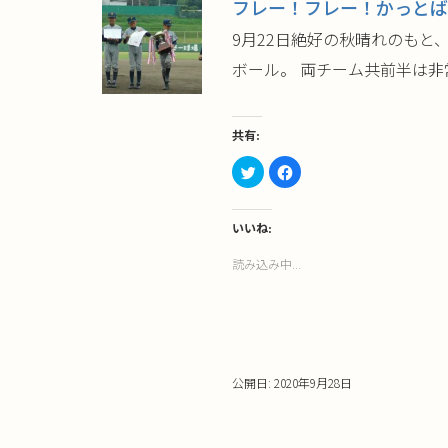
フレー！フレー！かっとば
ン
ド
ウ
9月22日絶好の秋晴れのもと
で
開
ボール。 両チーム共前半は非
き
ま
す)
共有:
ク
Facebook
リ
で
ッ
共
ク
有
し
す
て
る
いいね:
Twitter
に
で
は
読み込み中...
共
ク
有
リ
(新
ッ
し
ク
い
し
ウ
て
ィ
く
ン
だ
ド
さ
ウ
い
公開日: 2020年9月28日
で
(新
開
し
き
い
ま
ウ
す)
ィ
ン