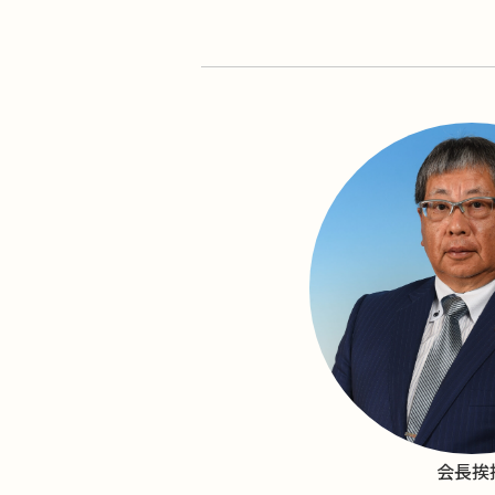
ド
ウ
で
開
き
ま
す)
会長挨