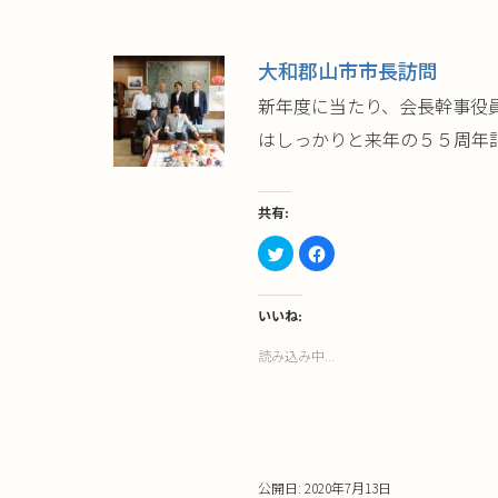
大和郡山市市長訪問
新年度に当たり、会長幹事役
はしっかりと来年の５５周年記念
共有:
ク
Facebook
リ
で
ッ
共
ク
有
し
す
て
る
いいね:
Twitter
に
で
は
読み込み中...
共
ク
有
リ
(新
ッ
し
ク
い
し
ウ
て
ィ
く
ン
だ
ド
さ
ウ
い
公開日: 2020年7月13日
で
(新