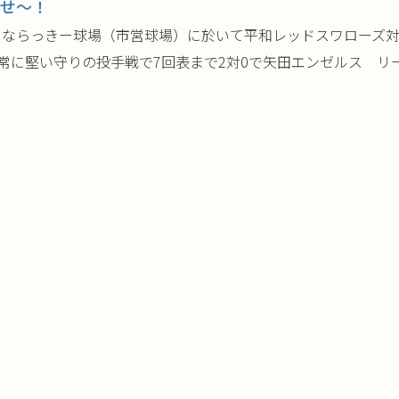
せ～！
、ならっきー球場（市営球場）に於いて平和レッドスワローズ対
常に堅い守りの投手戦で7回表まで2対0で矢田エンゼルス リード