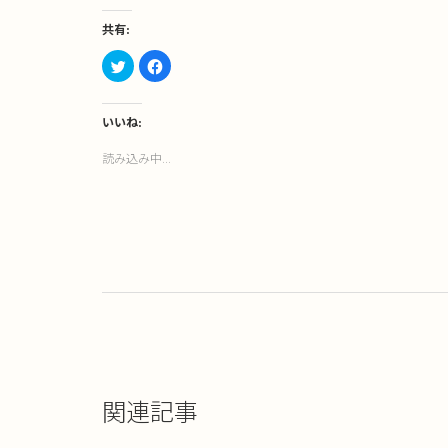
共有:
ク
Facebook
リ
で
ッ
共
ク
有
し
す
て
る
いいね:
Twitter
に
で
は
読み込み中...
共
ク
有
リ
(新
ッ
し
ク
い
し
ウ
て
ィ
く
ン
だ
ド
さ
ウ
い
で
(新
開
し
き
い
ま
ウ
す)
ィ
ン
ド
ウ
で
開
き
関連記事
ま
す)