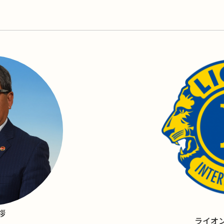
拶
ライオ