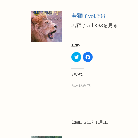
開
し
き
い
ま
ウ
す)
ィ
若獅子vol.398
ン
ド
ウ
若獅子vol.398を見る
で
開
き
ま
す)
共有:
ク
Facebook
リ
で
ッ
共
ク
有
し
す
て
る
いいね:
Twitter
に
で
は
読み込み中...
共
ク
有
リ
(新
ッ
し
ク
い
し
ウ
て
ィ
く
ン
だ
ド
さ
ウ
い
公開日: 2019年10月1日
で
(新
開
し
き
い
ま
ウ
す)
ィ