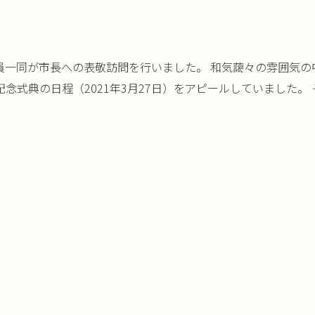
員一同が市長への表敬訪問を行いました。 和気藹々の雰囲気の
式典の日程（2021年3月27日）をアピールしていました。 そ