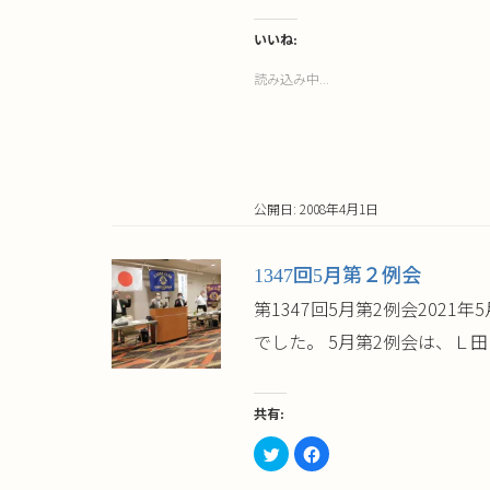
ッ
共
ク
有
し
す
て
る
いいね:
Twitter
に
で
は
読み込み中...
共
ク
有
リ
(新
ッ
し
ク
い
し
ウ
て
ィ
く
ン
だ
ド
さ
ウ
い
公開日: 2008年4月1日
で
(新
開
し
き
い
ま
ウ
す)
ィ
1347回5月第２例会
ン
ド
ウ
第1347回5月第2例会202
で
開
でした。 5月第2例会は、Ｌ
き
ま
す)
共有:
ク
Facebook
リ
で
ッ
共
ク
有