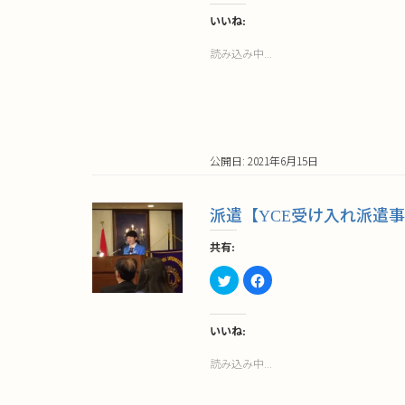
し
す
て
る
いいね:
Twitter
に
で
は
読み込み中...
共
ク
有
リ
(新
ッ
し
ク
い
し
ウ
て
ィ
く
ン
だ
ド
さ
ウ
い
公開日: 2021年6月15日
で
(新
開
し
き
い
ま
ウ
す)
ィ
派遣【YCE受け入れ派遣
ン
ド
ウ
共有:
で
開
き
ク
Facebook
ま
リ
で
す)
ッ
共
ク
有
し
す
て
る
いいね:
Twitter
に
で
は
読み込み中...
共
ク
有
リ
(新
ッ
し
ク