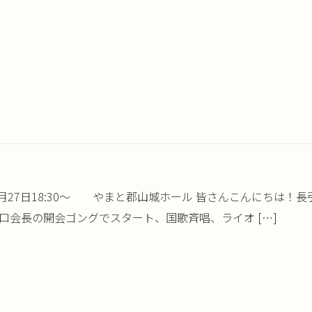
1年5月27日18:30～ やまと郡山城ホール 皆さんこんにち
田口会長の開会ゴングでスタート、国歌斉唱、ライオ […]