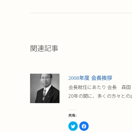
ド
さ
ウ
い
で
(新
開
し
き
い
ま
ウ
す)
ィ
ン
ド
ウ
で
開
き
関連記事
ま
す)
2008年度 会長挨拶
会長就任にあたり 会長 森田
20年の間に、多くの方々との
共有:
ク
Facebook
リ
で