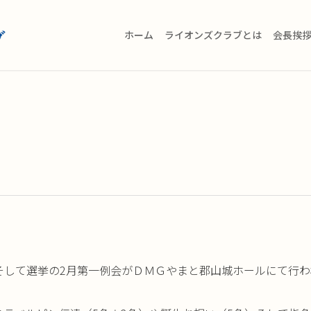
ホーム
ライオンズクラブとは
会長挨
そして選挙の2月第
一例会がＤＭＧやまと郡山城ホールにて行わ