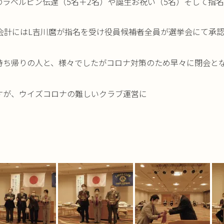
のラベルピン伝達（
5名＋2名）や誕生お祝い（5名）そして指
会計にはL吉川
麿が指名を受け役員候補者全員が選挙会にて承
持ち帰りの人と、様
々でしたがコロナ対策のため早々に閉会と
すが、ウイズコロナ
の難しいクラブ運営に
。