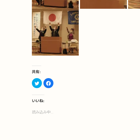
共有:
ク
Facebook
リ
で
ッ
共
ク
有
し
す
て
る
いいね:
Twitter
に
で
は
読み込み中...
共
ク
有
リ
(新
ッ
し
ク
い
し
ウ
て
ィ
く
ン
だ