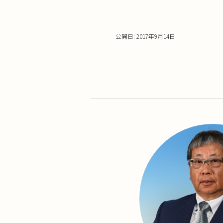
い
し
ウ
て
ィ
く
ン
だ
ド
さ
ウ
い
公開日: 2017年9月14日
で
(新
開
し
き
い
ま
ウ
す)
ィ
ン
ド
ウ
で
開
き
ま
す)