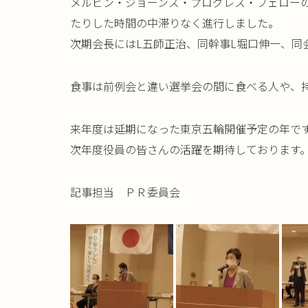
メルビン・ジョーンズ・プログレス・フェロー
たりした時間の中滞りなく進行しました
。
次期会長にはL五師正治、同幹事L堀口伸一、同
食事は前例会と違い選挙会の間に食べる人や、
来年度は延期になった東京五輪開催予定の年で
次年度役員の皆さんの活躍を期待しております
記事担当 ＰＲ委員会