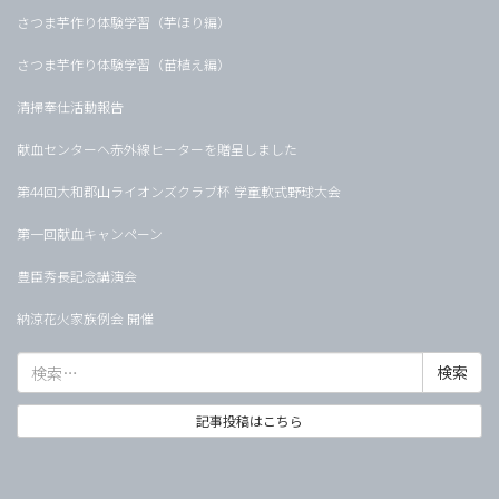
さつま芋作り体験学習（芋ほり編）
さつま芋作り体験学習（苗植え編）
清掃奉仕活動報告
献血センターへ赤外線ヒーターを贈呈しました
第44回大和郡山ライオンズクラブ杯 学童軟式野球大会
第一回献血キャンペーン
豊臣秀長記念講演会
納涼花火家族例会 開催
検
索:
記事投稿はこちら