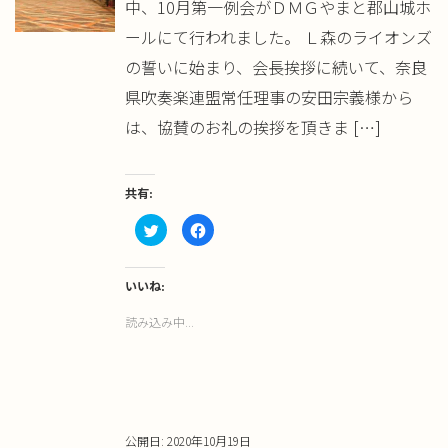
中、10月第一例会がＤＭＧやまと郡山城ホ
き
ま
す)
ールにて行われました。 Ｌ森のライオンズ
の誓いに始まり、会長挨拶に続いて、奈良
県吹奏楽連盟常任理事の安田宗義様から
は、協賛のお礼の挨拶を頂きま […]
共有:
ク
Facebook
リ
で
ッ
共
ク
有
し
す
て
る
いいね:
Twitter
に
で
は
読み込み中...
共
ク
有
リ
(新
ッ
し
ク
い
し
ウ
て
ィ
く
ン
だ
ド
さ
ウ
い
公開日: 2020年10月19日
で
(新