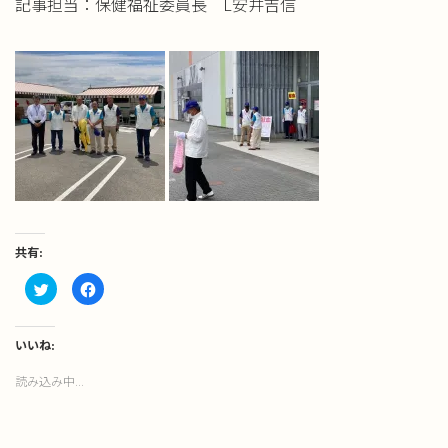
記事担当：保健福祉委員長 L安井吉信
共有:
ク
Facebook
リ
で
ッ
共
ク
有
し
す
て
る
いいね:
Twitter
に
で
は
読み込み中...
共
ク
有
リ
(新
ッ
し
ク
い
し
ウ
て