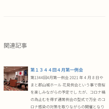
ィ
く
ン
だ
ド
さ
ウ
い
で
(新
開
し
き
い
ま
ウ
す)
ィ
ン
ド
ウ
で
開
き
関連記事
ま
す)
第１３４４回４月第一例会
第1344回4月第一例会 2021 年 4 月 8 日や
まと郡山城ホール 花見例会という事で夜桜
を楽しみながらの予定でし たが、コロナ禍
の為止むを得ず通常例会の型式で万全 のコ
ロナ感染の対策を取りながらの開催となり