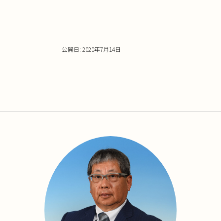
(新
ッ
し
ク
い
し
ウ
て
ィ
く
ン
だ
ド
さ
ウ
い
公開日: 2020年7月14日
で
(新
開
し
き
い
ま
ウ
す)
ィ
ン
ド
ウ
で
開
き
ま
す)