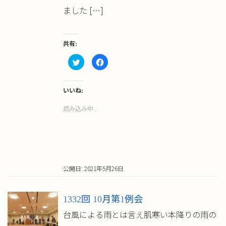
ました […]
共有:
ク
Facebook
リ
で
ッ
共
ク
有
し
す
て
る
いいね:
Twitter
に
で
は
読み込み中...
共
ク
有
リ
(新
ッ
し
ク
い
し
ウ
て
ィ
く
ン
だ
ド
さ
ウ
い
公開日: 2021年5月26日
で
(新
開
し
き
い
ま
ウ
す)
ィ
1332回 10月第1例会
ン
ド
ウ
台風による雨とは言え肌寒い本降りの雨の
で
開