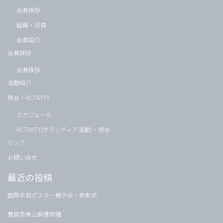
会長挨拶
組織・役員
会員紹介
会長挨拶
会長挨拶
活動紹介
例会・ACTIVITY
スケジュール
ACTIVITY(ボランティア活動)・例会
リンク
お問い合せ
最近の投稿
国際平和ポスター展示会・表彰式
豊臣秀長公銅像寄贈