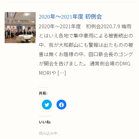
開
し
き
い
ま
ウ
す)
ィ
2020年～2021年度 初例会
ン
ド
ウ
2020年～2021年度 初例会2020.7.9 梅雨
で
開
とはいえ各地で集中豪雨による被害続出の
き
ま
す)
中、我が大和郡山にも警報は出たものの被
害は無くお蔭様の中、田口新会長のゴング
が開会を告げました。 通常例会場のDMG
MORIや […]
共有:
ク
Facebook
リ
で
ッ
共
ク
有
し
す
て
る
いいね:
Twitter
に
で
は
読み込み中...
共
ク
有
リ