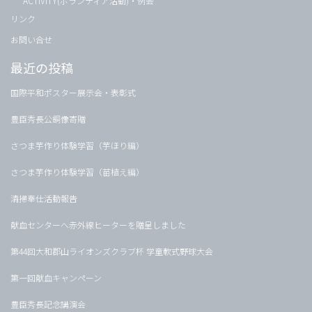
ACTIVITY(ボランティア活動)・例会
リンク
お問い合せ
最近の投稿
国際平和ポスター展示会・表彰式
豊臣秀長公銅像寄贈
さつま芋作り体験学習（芋ほり編）
さつま芋作り体験学習（苗植え編）
清掃奉仕活動報告
献血センターへ赤外線ヒーターを贈呈しました
第44回大和郡山ライオンズクラブ杯 学童軟式野球大会
第一回献血キャンペーン
豊臣秀長記念講演会