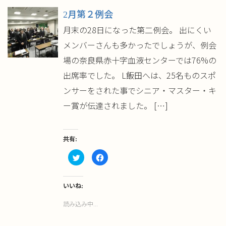
2月第２例会
月末の28日になった第二例会。 出にくい
メンバーさんも多かったでしょうが、例会
場の奈良県赤十字血液センターでは76%の
出席率でした。 L飯田へは、25名ものスポ
ンサーをされた事でシニア・マスター・キ
ー賞が伝達されました。 […]
共有:
ク
Facebook
リ
で
ッ
共
ク
有
し
す
て
る
いいね:
Twitter
に
で
は
読み込み中...
共
ク
有
リ
(新
ッ
し
ク