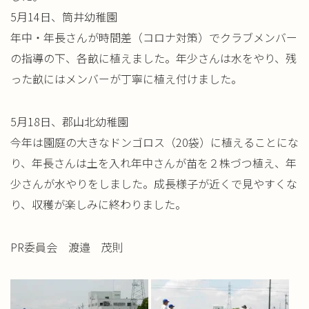
5月14日、筒井幼稚園
年中・年長さんが時間差（コロナ対策）でクラブメンバー
の指導の
下、各畝に植えました。年少さんは水をやり、残
った畝にはメンバ
ーが丁寧に植え付けました。
5月18日、郡山北幼稚園
今年は園庭の大きなドンゴロス（20袋）に植えることにな
り、年
長さんは土を入れ年中さんが苗を２株づつ植え、年
少さんが水やり
をしました。成長様子が近くで見やすくな
り、収穫が楽しみに終わ
りました。
PR委員会 渡邉 茂則