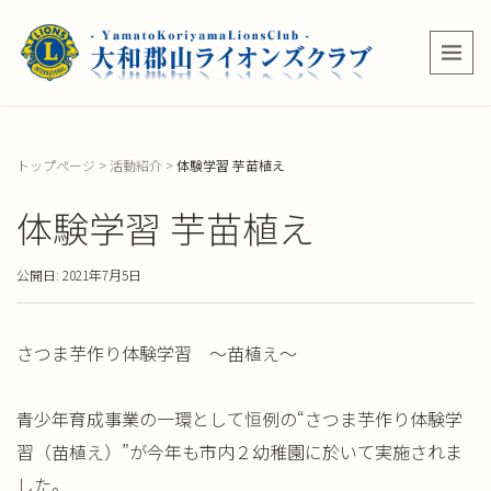
トップページ
>
活動紹介
>
体験学習 芋苗植え
体験学習 芋苗植え
公開日: 2021年7月5日
さつま芋作り体験学習 ～苗植え～
青少年育成事業の一環として恒例の“さつま芋作り体験学
習（苗植
え）”が今年も市内２幼稚園に於いて実施されま
した。