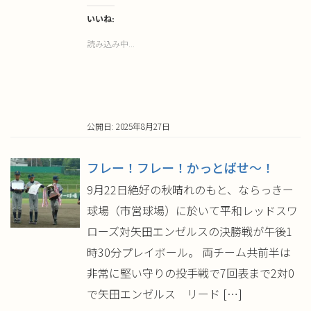
ク
有
し
す
て
る
いいね:
Twitter
に
で
は
読み込み中...
共
ク
有
リ
(新
ッ
し
ク
い
し
ウ
て
ィ
く
ン
だ
ド
さ
ウ
い
公開日: 2025年8月27日
で
(新
開
し
き
い
ま
ウ
す)
ィ
フレー！フレー！かっとばせ～！
ン
ド
ウ
9月22日絶好の秋晴れのもと、ならっきー
で
開
球場（市営球場）に於いて平和レッドスワ
き
ま
す)
ローズ対矢田エンゼルスの決勝戦が午後1
時30分プレイボール。 両チーム共前半は
非常に堅い守りの投手戦で7回表まで2対0
で矢田エンゼルス リード […]