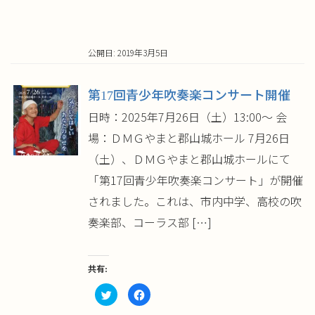
い
し
ウ
て
ィ
く
ン
だ
ド
さ
ウ
い
公開日: 2019年3月5日
で
(新
開
し
き
い
ま
ウ
す)
ィ
第17回青少年吹奏楽コンサート開催
ン
ド
ウ
日時：2025年7月26日（土）13:00～ 会
で
開
場：ＤＭＧやまと郡山城ホール 7月26日
き
ま
す)
（土）、ＤＭＧやまと郡山城ホールにて
「第17回青少年吹奏楽コンサート」が開催
されました。これは、市内中学、高校の吹
奏楽部、コーラス部 […]
共有:
ク
Facebook
リ
で
ッ
共