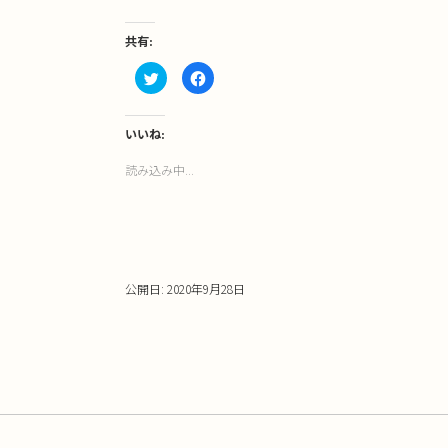
共有:
ク
Facebook
リ
で
ッ
共
ク
有
し
す
て
る
いいね:
Twitter
に
で
は
読み込み中...
共
ク
有
リ
(新
ッ
し
ク
い
し
ウ
て
ィ
く
ン
だ
ド
さ
ウ
い
公開日: 2020年9月28日
で
(新
開
し
き
い
ま
ウ
す)
ィ
ン
ド
ウ
で
開
き
ま
す)