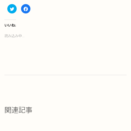
ク
Facebook
リ
で
ッ
共
ク
有
し
す
て
る
いいね:
Twitter
に
で
は
読み込み中...
共
ク
有
リ
(新
ッ
し
ク
い
し
ウ
て
ィ
く
ン
だ
ド
さ
ウ
い
で
(新
開
し
き
い
ま
ウ
す)
ィ
ン
ド
ウ
で
開
き
関連記事
ま
す)