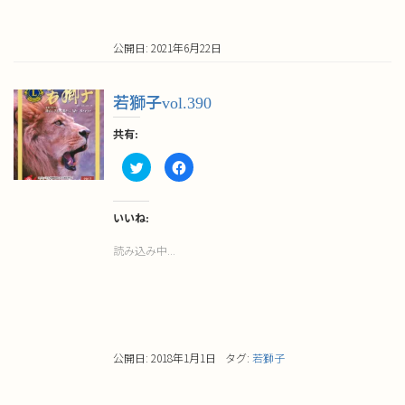
ィ
く
ン
だ
ド
さ
ウ
い
公開日: 2021年6月22日
で
(新
開
し
き
い
ま
ウ
す)
ィ
若獅子vol.390
ン
ド
ウ
共有:
で
開
き
ク
Facebook
ま
リ
で
す)
ッ
共
ク
有
し
す
て
る
いいね:
Twitter
に
で
は
読み込み中...
共
ク
有
リ
(新
ッ
し
ク
い
し
ウ
て
ィ
く
ン
だ
ド
さ
ウ
い
公開日: 2018年1月1日
タグ:
若獅子
で
(新
開
し
き
い
ま
ウ
す)
ィ