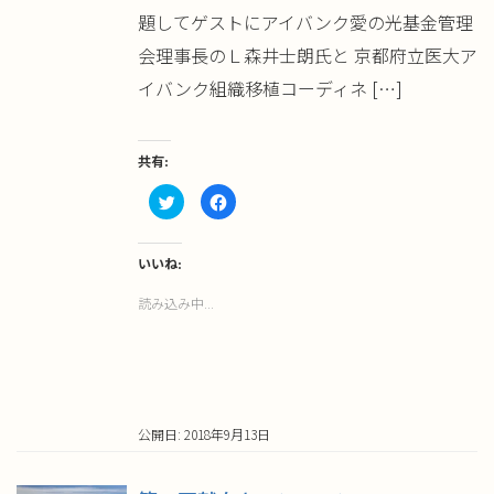
題してゲストにアイバンク愛の光基金管理
会理事長のＬ森井士朗氏と 京都府立医大ア
イバンク組織移植コーディネ […]
共有:
ク
Facebook
リ
で
ッ
共
ク
有
し
す
て
る
いいね:
Twitter
に
で
は
読み込み中...
共
ク
有
リ
(新
ッ
し
ク
い
し
ウ
て
ィ
く
ン
だ
ド
さ
ウ
い
公開日: 2018年9月13日
で
(新
開
し
き
い
ま
ウ
す)
ィ