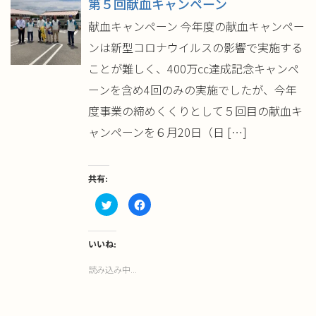
第５回献血キャンペーン
ン
ド
ウ
献血キャンペーン 今年度の献血キャンペー
で
開
ンは新型コロナウイルスの影響で実施する
き
ま
す)
ことが難しく、400万㏄達成記念キャンペ
ーンを含め4回のみの実施でしたが、今年
度事業の締めくくりとして５回目の献血キ
ャンペーンを６月20日（日 […]
共有:
ク
Facebook
リ
で
ッ
共
ク
有
し
す
て
る
いいね:
Twitter
に
で
は
読み込み中...
共
ク
有
リ
(新
ッ
し
ク
い
し
ウ
て