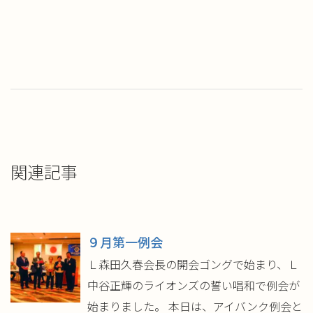
有
リ
(新
ッ
し
ク
い
し
ウ
て
ィ
く
ン
だ
ド
さ
ウ
い
で
(新
開
し
き
い
ま
ウ
す)
ィ
ン
ド
ウ
で
開
き
関連記事
ま
す)
９月第一例会
Ｌ森田久春会長の開会ゴングで始まり、Ｌ
中谷正輝のライオンズの誓い唱和で例会が
始まりました。 本日は、アイバンク例会と