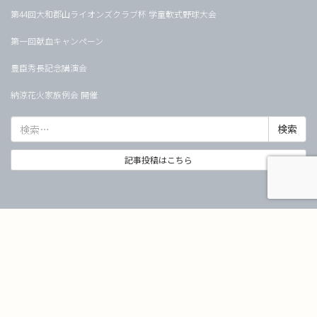
第44回大和郡山ライオンズクラブ杯 学童軟式野球大会
第一回献血キャンペーン
豊臣秀長記念講演会
納涼花火家族例会 開催
検
索:
記事投稿はこちら
当ホームページが提供する情報・画像を許可なく複製、転用することを固く
禁じます。
Copyright © 大和郡山ライオンズクラブ All Rights Reserved.