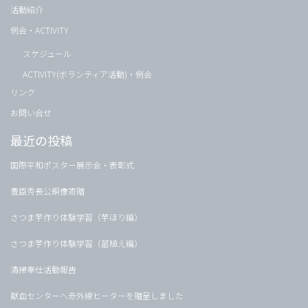
活動紹介
例会・ACTIVITY
スケジュール
ACTIVITY(ボランティア活動)・例会
リンク
お問い合せ
最近の投稿
国際平和ポスター展示会・表彰式
豊臣秀長公銅像寄贈
さつま芋作り体験学習（芋ほり編）
さつま芋作り体験学習（苗植え編）
清掃奉仕活動報告
献血センターへ赤外線ヒーターを贈呈しました