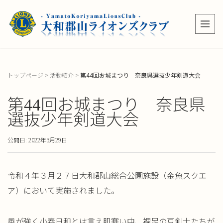
トップページ
>
活動紹介
>
第44回お城まつり 奈良県選抜少年剣道大会
第44回お城まつり 奈良県
選抜少年剣道大会
公開日: 2022年3月29日
令和４年３月２７日大和郡山総合公園施設（金魚スクエ
ア）におい
て実施されました。
風が強く小春日和とは言え肌寒い中、裸足の豆剣士たちが