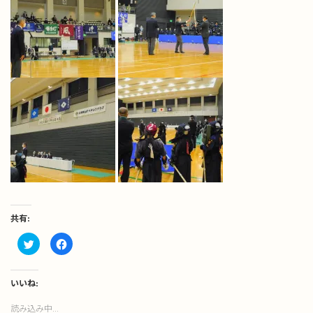
共有:
ク
Facebook
リ
で
ッ
共
ク
有
し
す
て
る
いいね:
Twitter
に
で
は
読み込み中...
共
ク