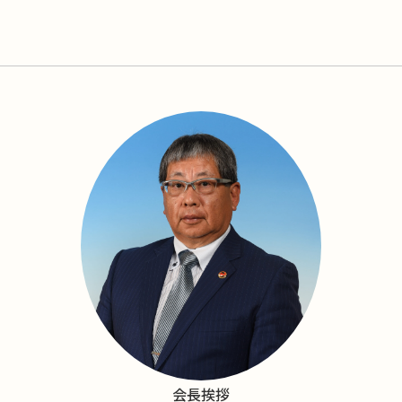
ン
ド
ウ
で
開
き
ま
す)
会長挨拶