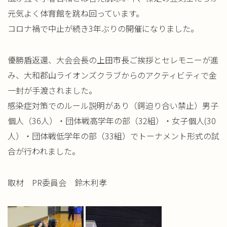
元気よく
体育館を跳ね回っています。
コロナ禍で中止が続き3年ぶりの開催
になりました。
優勝盾返還、大会会長の上田市長ご挨拶とセレモニ
ーが進
み、大和郡山ライオンズクラブからのアクティビティで金
一
封が手渡されました。
感染症対策でのルール説明があり（
鍔迫り合い禁止）男子
個人（36人）・団体戦高学年の部（
32組）・女子個人(30
人）・団体戦低学年の部（33組）でト
ーナメント形式の試
合が行われました。
取材 PR委員会 鈴木利孝