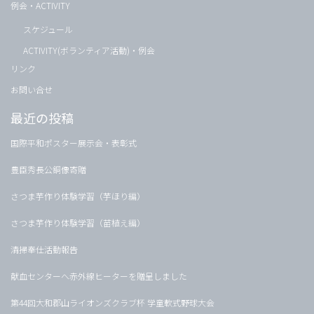
例会・ACTIVITY
スケジュール
ACTIVITY(ボランティア活動)・例会
リンク
お問い合せ
最近の投稿
国際平和ポスター展示会・表彰式
豊臣秀長公銅像寄贈
さつま芋作り体験学習（芋ほり編）
さつま芋作り体験学習（苗植え編）
清掃奉仕活動報告
献血センターへ赤外線ヒーターを贈呈しました
第44回大和郡山ライオンズクラブ杯 学童軟式野球大会