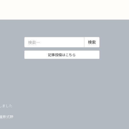
検
索:
記事投稿はこちら
しました
学童軟式野