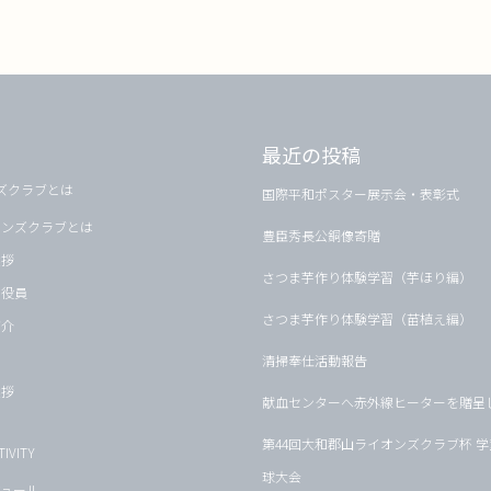
最近の投稿
ズクラブとは
国際平和ポスター展示会・表彰式
オンズクラブとは
豊臣秀長公銅像寄贈
挨拶
さつま芋作り体験学習（芋ほり編）
・役員
さつま芋作り体験学習（苗植え編）
紹介
清掃奉仕活動報告
挨拶
献血センターへ赤外線ヒーターを贈呈
第44回大和郡山ライオンズクラブ杯 
IVITY
球大会
ュール