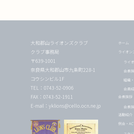
大和郡山ライオンズクラブ
ホーム
クラブ事務局
ライオン
〒639-1001
ライ
奈良県大和郡山市九条町228-1
会長
コウシンビル1F
組織
TEL：0743-52-0906
会員
FAX：0743-52-1911
会長挨拶
E-mail：yklions@cello.ocn.ne.jp
会長
活動紹介
例会・ACT
スケジ