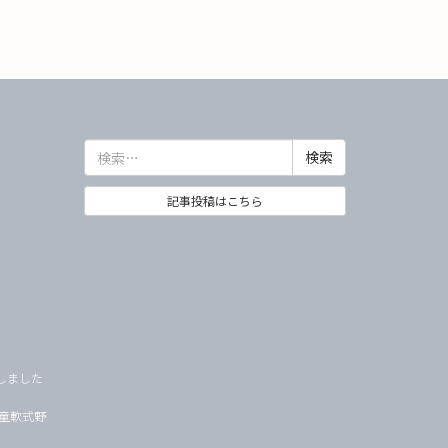
検
索:
記事投稿はこちら
しました
学童軟式野