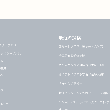
最近の投稿
ズクラブとは
国際平和ポスター展示会・表彰式
オンズクラブとは
豊臣秀長公銅像寄贈
挨拶
さつま芋作り体験学習（芋ほり編）
・役員
さつま芋作り体験学習（苗植え編）
紹介
清掃奉仕活動報告
挨拶
献血センターへ赤外線ヒーターを贈呈
第44回大和郡山ライオンズクラブ杯 
IVITY
球大会