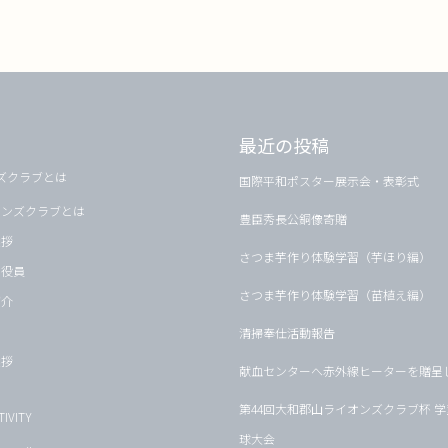
最近の投稿
ズクラブとは
国際平和ポスター展示会・表彰式
オンズクラブとは
豊臣秀長公銅像寄贈
挨拶
さつま芋作り体験学習（芋ほり編）
・役員
さつま芋作り体験学習（苗植え編）
紹介
清掃奉仕活動報告
挨拶
献血センターへ赤外線ヒーターを贈呈
第44回大和郡山ライオンズクラブ杯 
IVITY
球大会