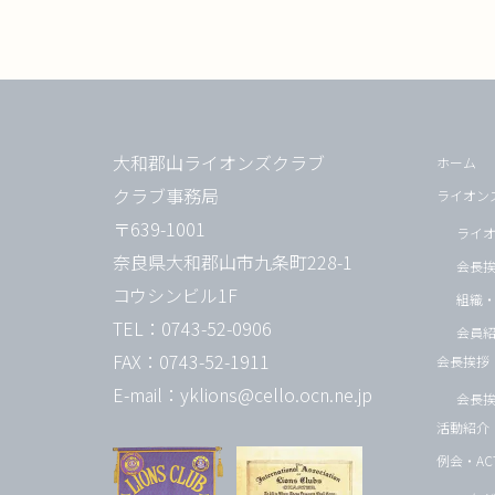
大和郡山ライオンズクラブ
ホーム
クラブ事務局
ライオン
〒639-1001
ライ
奈良県大和郡山市九条町228-1
会長
コウシンビル1F
組織
TEL：0743-52-0906
会員
FAX：0743-52-1911
会長挨拶
E-mail：yklions@cello.ocn.ne.jp
会長
活動紹介
例会・ACT