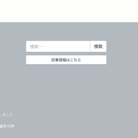
検
索:
記事投稿はこちら
しました
学童軟式野