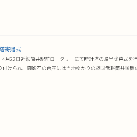
塔寄贈式
4月22日近鉄筒井駅前ロータリーにて時計塔の贈呈除幕式を行い
付けられ、御影石の台座には当地ゆかりの戦国武将筒井順慶の肖