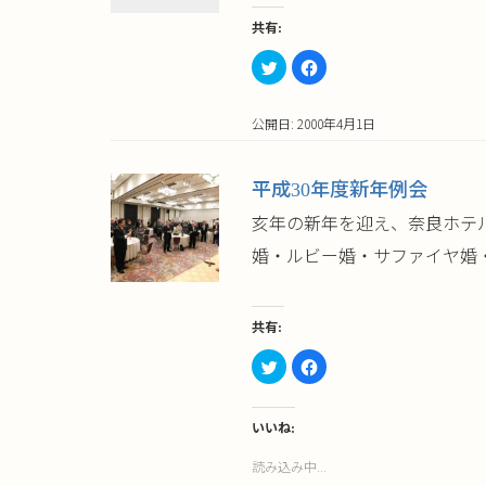
共有:
ク
Facebook
リ
で
ッ
共
ク
有
し
す
公開日: 2000年4月1日
て
る
Twitter
に
で
は
共
ク
有
リ
平成30年度新年例会
(新
ッ
し
ク
亥年の新年を迎え、奈良ホテ
い
し
ウ
て
ィ
く
婚・ルビー婚・サファイヤ婚・
ン
だ
ド
さ
ウ
い
で
(新
開
し
き
い
共有:
ま
ウ
す)
ィ
ク
ン
Facebook
リ
ド
で
ッ
ウ
共
ク
で
有
し
開
す
て
き
る
いいね:
Twitter
ま
に
で
す)
は
読み込み中...
共
ク
有
リ