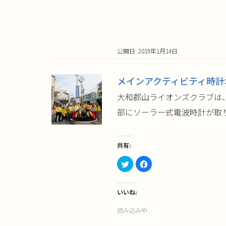
(新
ッ
し
ク
い
し
ウ
て
ィ
く
ン
だ
ド
さ
ウ
い
公開日: 2019年1月14日
で
(新
開
し
き
い
ま
ウ
す)
ィ
メインアクティビティ時計
ン
ド
ウ
大和郡山ライオンズクラブは、
で
開
部にソーラー式電波時計が取り
き
ま
す)
共有:
ク
Facebook
リ
で
ッ
共
ク
有
し
す
て
る
いいね:
Twitter
に
で
は
読み込み中...
共
ク
有
リ
(新
ッ