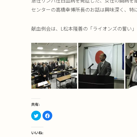
急性リンパ性白血病を発症した、女性の闘病を描
センターの高橋幸博所長のお話は興味深く、特
献血例会は、L松本隆善の「ライオンズの誓い」
共有:
ク
Facebook
リ
で
ッ
共
ク
有
し
す
て
る
いいね:
Twitter
に