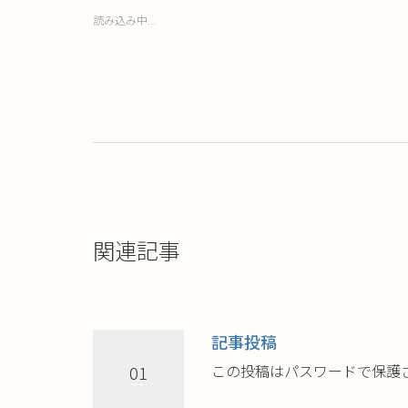
で
は
読み込み中...
共
ク
有
リ
(新
ッ
し
ク
い
し
ウ
て
ィ
く
ン
だ
ド
さ
ウ
い
で
(新
開
し
き
い
ま
ウ
す)
ィ
ン
ド
ウ
で
開
き
関連記事
ま
す)
記事投稿
この投稿はパスワードで保護
01