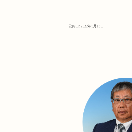
し
ク
い
し
ウ
て
ィ
く
ン
だ
ド
さ
ウ
い
公開日: 2022年5月13日
で
(新
開
し
き
い
ま
ウ
す)
ィ
ン
ド
ウ
で
開
き
ま
す)